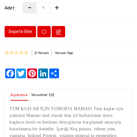
Adet :
Sepete Ekle
0 Yorum
Yorum Yap
Facebook
Twitter
Pinterest
LinkedIn
Share
Açıklama
Yorumlar (0)
TÜM KUŞLAR İÇİN YUMURTA MAMASI Tüm kuşlar için
yumurta Maması özel olarak tüm yıl kullanılmak üzere
kuşların besin ve besleme ihtiyaçlarını karşılamak amacıyla
hazırlanmış bir üründür. İçeriği Kuş pastası, tohum yem,
yumurta, bitkisel Protein, vitamin-mineral-iz elementleri.