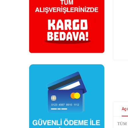
Aç
TÜM K