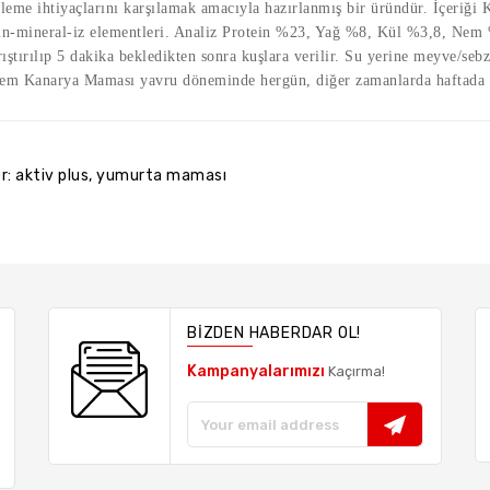
leme ihtiyaçlarını karşılamak amacıyla hazırlanmış bir üründür. İçeriği 
in-mineral-iz elementleri. Analiz Protein %23, Yağ %8, Kül %3,8, Nem
rıştırılıp 5 dakika bekledikten sonra kuşlara verilir. Su yerine meyve/seb
em Kanarya Maması yavru döneminde hergün, diğer zamanlarda haftada 3 
er:
aktiv plus
,
yumurta maması
BIZDEN HABERDAR OL!
Kampanyalarımızı
Kaçırma!