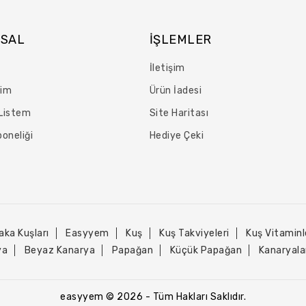
SAL
İŞLEMLER
İletişim
rim
Ürün İadesi
 Listem
Site Haritası
oneliği
Hediye Çeki
aka Kuşları
Easyyem
Kuş
Kuş Takviyeleri
Kuş Vitaminl
ya
Beyaz Kanarya
Papağan
Küçük Papağan
Kanaryala
easyyem © 2026 - Tüm Hakları Saklıdır.