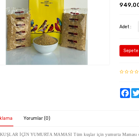
949,0
Adet :
Sepete 
Fac
ıklama
Yorumlar (0)
UŞLAR İÇİN YUMURTA MAMASI Tüm kuşlar için yumurta Maması özel o