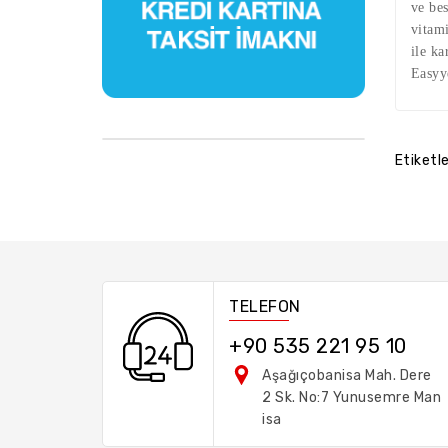
ve bes
vitam
ile ka
Easyy
Etiketl
TELEFON
+90 535 221 95 10
Aşağıçobanisa Mah. Dere
2 Sk. No:7 Yunusemre Man
isa