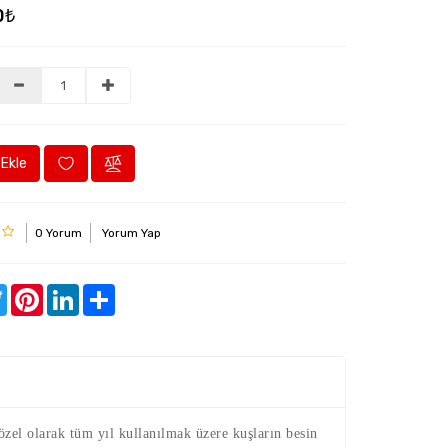
0₺
Ekle
0 Yorum
Yorum Yap
ebook
Twitter
Pinterest
LinkedIn
Share
larak tüm yıl kullanılmak üzere kuşların besin