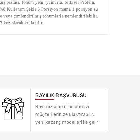
Kuş pastası, tohum yem, yumurta, bitkisel Protein,
 %8 Kullanım Şekli 3 Porsiyon mama 1 porsiyon su
ze veya çimlendirilmiş tohumlarla nemlendirilebilir.
kez olarak kullanılır.
BAYİLİK BAŞVURUSU
Bayimiz olup ürünlerimizi
müşterilerinize ulaştırabilir,
yeni kazanç modelleri ile gelir
elde edebilirsiniz.
HEMEN
BAŞVUR!