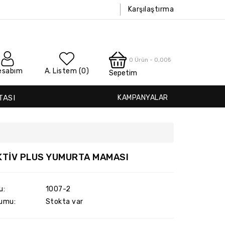
Karşılaştırma
0 Ürün - 0,00₺
esabım
A. Listem (0)
Sepetim
TASI
KAMPANYALAR
AKTİV PLUS YUMURTA MAMASI
u:
1007-2
umu:
Stokta var