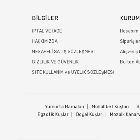
BILGILER
KURUM
İPTAL VE İADE
Hesabım
HAKKIMIZDA
Siparişle
MESAFELİ SATIŞ SÖZLEŞMESİ
Alışveriş
GİZLİLİK VE GÜVENLİK
Bülten Ab
SİTE KULLANIM ve ÜYELİK SÖZLEŞMESİ
Yumurta Mamaları
Muhabbet Kuşları
S
Egzotik Kuşlar
Doğal Kuşlar
Mozaik Kanar
Tek Tıkla Ödeme Kolaylığı